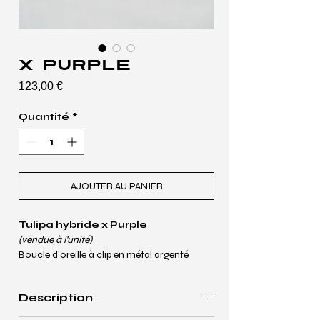
x Purple
Prix
123,00 €
Quantité
*
AJOUTER AU PANIER
Tulipa hybride x Purple
(vendue à l'unité)
Boucle d’oreille à clip en métal argenté 
⌀ 3,5 cm
Description
Tulipa hybrid x Purple
(Sold individually)