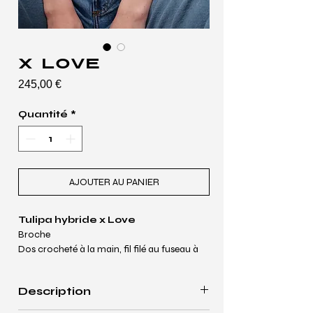
x Love
Prix
245,00 €
Quantité
*
AJOUTER AU PANIER
Tulipa hybride x Love
Broche 
Dos crocheté à la main, fil filé au fuseau à 
partir de fibres de caséine de lait et teint à 
partir de houblon. 
Description
11 cm x 8 cm